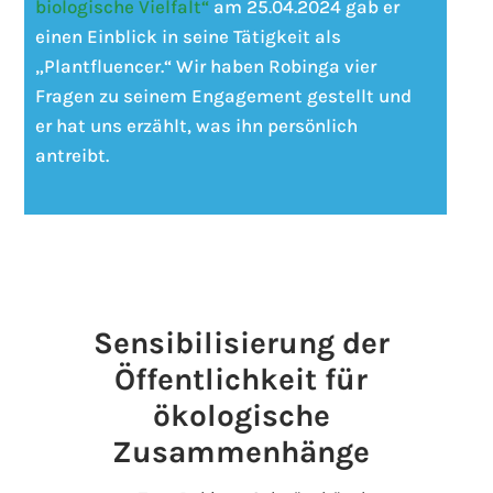
biologische Vielfalt“
am 25.04.2024 gab er
einen Einblick in seine Tätigkeit als
„Plantfluencer.“ Wir haben Robinga vier
Fragen zu seinem Engagement gestellt und
er hat uns erzählt, was ihn persönlich
antreibt.
Sensibilisierung der
Öffentlichkeit für
ökologische
Zusammenhänge