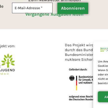
de
Vergangene Ausgaben lesen
Das Projekt wird geförd
ojekt von:
durch das Bundesamt fü
Bundesministeriums für
nukleare Sicherheit.
Um Ihne
Cookies
Wenn Si
oder ei
nicht e
beeintr
A