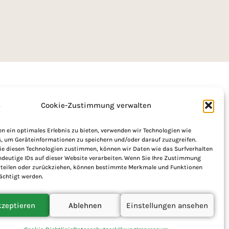
ert im Bundesprogramm Biologische Vielfalt
Cookie-Zustimmung verwalten
r Naturschutz mit Mitteln des
 Umwelt, Klimaschutz, Naturschutz und
n ein optimales Erlebnis zu bieten, verwenden wir Technologien wie
, um Geräteinformationen zu speichern und/oder darauf zuzugreifen.
e diesen Technologien zustimmen, können wir Daten wie das Surfverhalten
ndeutige IDs auf dieser Website verarbeiten. Wenn Sie Ihre Zustimmung
rteilen oder zurückziehen, können bestimmte Merkmale und Funktionen
ächtigt werden.
kzeptieren
Ablehnen
Einstellungen ansehen