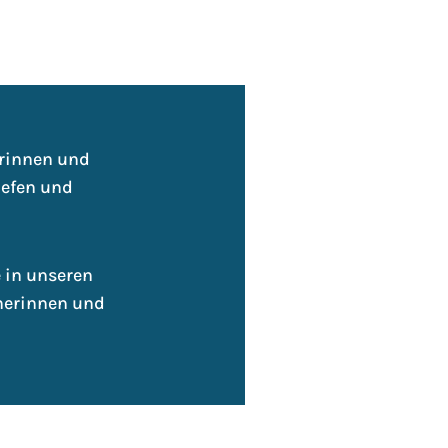
orinnen und
iefen und
e in unseren
tnerinnen und